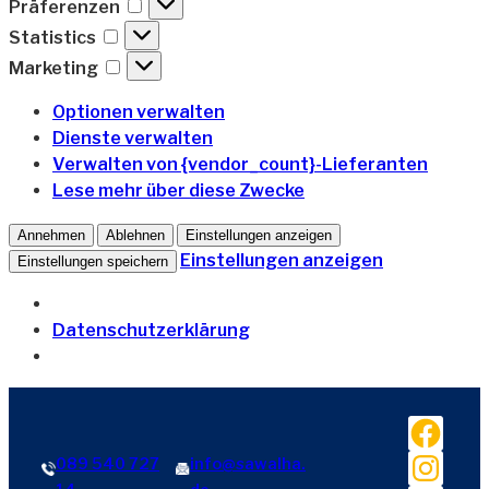
Präferenzen
Präferenzen
Statistics
Statistics
Marketing
Marketing
Optionen verwalten
Dienste verwalten
Verwalten von {vendor_count}-Lieferanten
Lese mehr über diese Zwecke
Annehmen
Ablehnen
Einstellungen anzeigen
Einstellungen anzeigen
Einstellungen speichern
Datenschutzerklärung
Zum
Facebook
Inhalt
springen
Instagram
089 540 727
info@sawalha.