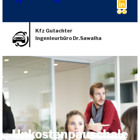
LinkedIn
14
de
WhatsApp
TikTok
Kfz Gutachter
Ingenieurbüro Dr.Sawalha
Unkostenpauschale